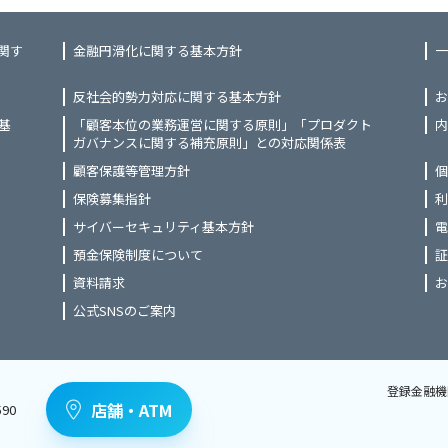
関す
金融円滑化に関する基本方針
一
反社会的勢力対応に関する基本方針
お
基
「顧客本位の業務運営に関する原則」「プロダクト
内
ガバナンスに関する補充原則」との対応関係表
顧客保護等管理方針
個
保険募集指針
利
サイバーセキュリティ基本方針
電
預金保険制度について
証
資料請求
お
公式SNSのご案内
登録金融機
店舗・ATM
90