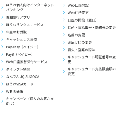
ほうわ個人向けインターネット
Web口座開設
バンキング
Web住所変更
豊和銀行アプリ
口座の開設（窓口）
ほうわサンクスサービス
住所・電話番号・勤務先の変更
年金のお受取
名義の変更
キャッシュレス決済
お届け印の変更
Pay-easy（ペイジー）
紛失・盗難の際は
PayB（ペイビー）
キャッシュカード暗証番号の変
Web口座振替受付サービス
更
キャッシュカード支払限度額の
ダイレクト納付
変更
なんでん JQ SUGOCA
ほうわVISAカード
ＷＥＢ通帳
キャンペーン（個人のお客さま
向け）