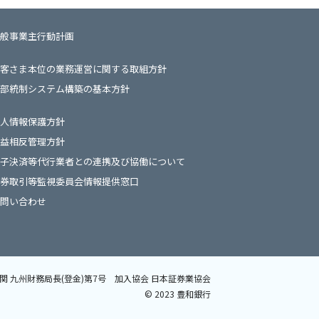
般事業主行動計画
客さま本位の業務運営に関する取組方針
部統制システム構築の基本方針
人情報保護方針
益相反管理方針
子決済等代行業者との連携及び協働について
券取引等監視委員会情報提供窓口
問い合わせ
関 九州財務局長(登金)第7号
加入協会 日本証券業協会
©️ 2023 豊和銀行