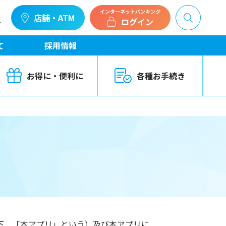
インターネットバンキング
店舗・ATM
ログイン
せ
て
採用情報
お得に・便利に
各種お手続き
下、「本アプリ」という）及び本アプリに