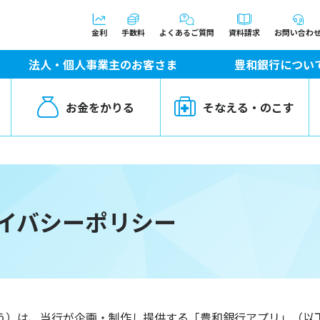
金利
手数料
よくあるご質問
資料請求
お問い合わ
法人・個人事業主のお客さま
豊和銀行につい
お金をかりる
そなえる・のこす
イバシーポリシー
う）は、当行が企画・制作し提供する「豊和銀行アプリ」（以