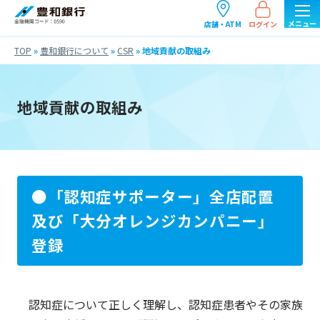
ログイン
店舗・ATM
TOP
»
豊和銀行について
»
CSR
»
地域貢献の取組み
地域貢献の取組み
●「認知症サポーター」全店配置
及び「大分オレンジカンパニー」
登録
認知症について正しく理解し、認知症患者やその家族