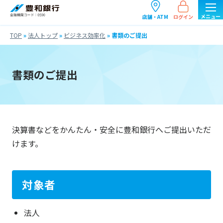
ログイン
店舗・ATM
TOP
»
法人トップ
»
ビジネス効率化
»
書類のご提出
書類のご提出
決算書などをかんたん・安全に豊和銀行へご提出いただ
けます。
対象者
法人