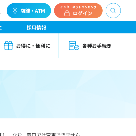
インターネットバンキング
店舗・ATM
ログイン
せ
て
採用情報
お得に・便利に
各種お手続き
す）。なお、窓口では変更できません。