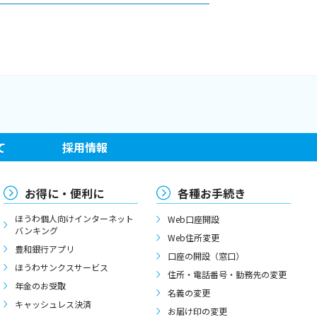
て
採用情報
お得に・便利に
各種お手続き
ほうわ個人向けインターネット
Web口座開設
バンキング
Web住所変更
豊和銀行アプリ
口座の開設（窓口）
ほうわサンクスサービス
住所・電話番号・勤務先の変更
年金のお受取
名義の変更
キャッシュレス決済
お届け印の変更