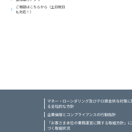
ご相談はこちらから（土日祝日
も対応！）
マネー・ローンダリング及びテロ資金供与対策に
る全社的な方針
企業倫理とコンプライアンスの行動指針
「お客さま本位の業務運営に関する取組方針」に
づく取組状況