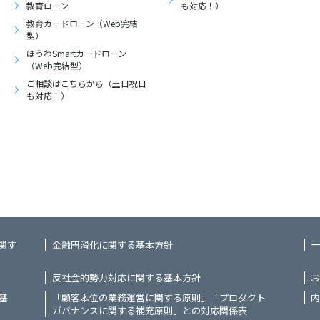
教育ローン
も対応！）
教育カードローン（Web完結
型）
ほうわSmartカードローン
（Web完結型）
ご相談はこちらから（土日祝日
も対応！）
関す
金融円滑化に関する基本方針
一
反社会的勢力対応に関する基本方針
お
基
「顧客本位の業務運営に関する原則」「プロダクト
内
ガバナンスに関する補充原則」との対応関係表