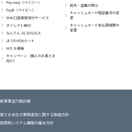
Pay-easy（ペイジー）
紛失・盗難の際は
PayB（ペイビー）
キャッシュカード暗証番号の変
Web口座振替受付サービス
更
キャッシュカード支払限度額の
ダイレクト納付
変更
なんでん JQ SUGOCA
ほうわVISAカード
ＷＥＢ通帳
キャンペーン（個人のお客さま
向け）
般事業主行動計画
客さま本位の業務運営に関する取組方針
部統制システム構築の基本方針