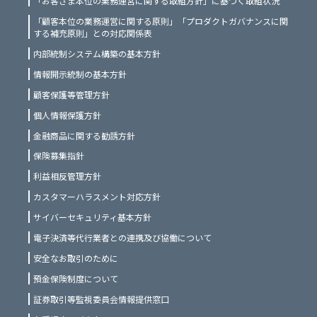
「お客さま本位の業務運営に関する取組方針」に基づく取組状況
「顧客本位の業務運営に関する原則」「プロダクトガバナンスに関
する補充原則」との対応関係表
内部統制システム構築の基本方針
情報開示統制の基本方針
顧客保護等管理方針
個人情報保護方針
金融商品に関する勧誘方針
保険募集指針
利益相反管理方針
カスタマーハラスメント対応方針
サイバーセキュリティ基本方針
電子決済等代行業者との連携及び協働について
安全なお取引のために
預金保険制度について
証券取引等監視委員会情報提供窓口