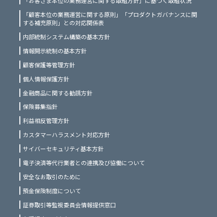
「お客さま本位の業務運営に関する取組方針」に基づく取組状況
「顧客本位の業務運営に関する原則」「プロダクトガバナンスに関
する補充原則」との対応関係表
内部統制システム構築の基本方針
情報開示統制の基本方針
顧客保護等管理方針
個人情報保護方針
金融商品に関する勧誘方針
保険募集指針
利益相反管理方針
カスタマーハラスメント対応方針
サイバーセキュリティ基本方針
電子決済等代行業者との連携及び協働について
安全なお取引のために
預金保険制度について
証券取引等監視委員会情報提供窓口