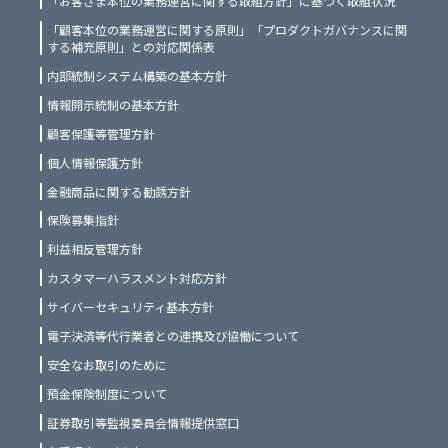
「お客さま本位の業務運営に関する取組方針」に基づく取組状況
「顧客本位の業務運営に関する原則」「プロダクトガバナンスに関
する補充原則」との対応関係表
内部統制システム構築の基本方針
情報開示統制の基本方針
顧客保護等管理方針
個人情報保護方針
金融商品に関する勧誘方針
保険募集指針
利益相反管理方針
カスタマーハラスメント対応方針
サイバーセキュリティ基本方針
電子決済等代行業者との連携及び協働について
安全なお取引のために
預金保険制度について
証券取引等監視委員会情報提供窓口