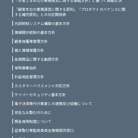
「お客さま本位の業務運営に関する取組方針」に基づく取組状況
「顧客本位の業務運営に関する原則」「プロダクトガバナンスに関
する補充原則」との対応関係表
内部統制システム構築の基本方針
情報開示統制の基本方針
顧客保護等管理方針
個人情報保護方針
金融商品に関する勧誘方針
保険募集指針
利益相反管理方針
カスタマーハラスメント対応方針
サイバーセキュリティ基本方針
電子決済等代行業者との連携及び協働について
安全なお取引のために
預金保険制度について
証券取引等監視委員会情報提供窓口