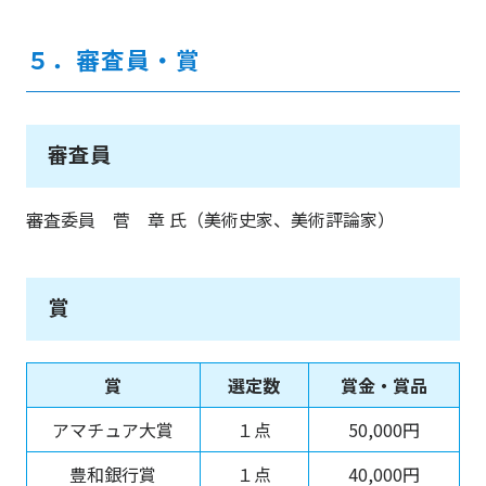
５．審査員・賞
審査員
審査委員
菅
章
氏（美術史家、美術評論家）
賞
賞
選定数
賞金・賞品
アマチュア大賞
１点
50,000円
豊和銀行賞
１点
40,000円