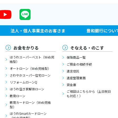
法人・個人事業主のお客さま
豊和銀行につい
お金をかりる
そなえる・のこす
ほうわスーパーベスト（Web完
保険商品一覧
結型）
ご預金の相続手続
オートローン（Web完結型）
遺言信託
さわやかスーパー住宅ローン
遺産整理業務
リフォームローンQ
貸金庫
ほうわ空き家解体ローン
ご相談はこちらから（土日祝日
教育ローン
も対応！）
教育カードローン（Web完結
型）
ほうわSmartカードローン
（Web完結型）