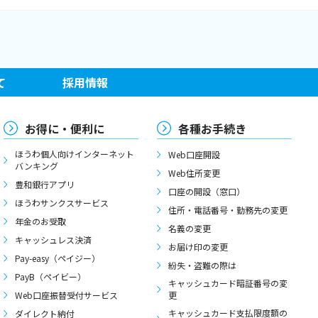
て
採用情報
お得に・便利に
各種お手続き
ほうわ個人向けインターネット
Web口座開設
バンキング
Web住所変更
豊和銀行アプリ
口座の開設（窓口）
ほうわサンクスサービス
住所・電話番号・勤務先の変更
年金のお受取
名義の変更
キャッシュレス決済
お届け印の変更
Pay-easy（ペイジー）
紛失・盗難の際は
PayB（ペイビー）
キャッシュカード暗証番号の変
Web口座振替受付サービス
更
キャッシュカード支払限度額の
ダイレクト納付