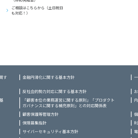
ご相談はこちらから（土日祝日
も対応！）
関す
金融円滑化に関する基本方針
一
反社会的勢力対応に関する基本方針
お
基
「顧客本位の業務運営に関する原則」「プロダクト
内
ガバナンスに関する補充原則」との対応関係表
顧客保護等管理方針
個
保険募集指針
利
サイバーセキュリティ基本方針
電