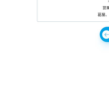
営
葛屋、