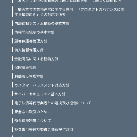
「お客さま本位の業務運営に関する取組方針」に基づく取組状況
「顧客本位の業務運営に関する原則」「プロダクトガバナンスに関
する補充原則」との対応関係表
内部統制システム構築の基本方針
情報開示統制の基本方針
顧客保護等管理方針
個人情報保護方針
金融商品に関する勧誘方針
保険募集指針
利益相反管理方針
カスタマーハラスメント対応方針
サイバーセキュリティ基本方針
電子決済等代行業者との連携及び協働について
安全なお取引のために
預金保険制度について
証券取引等監視委員会情報提供窓口