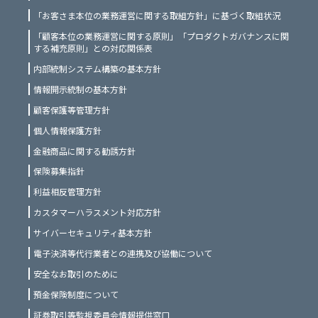
「お客さま本位の業務運営に関する取組方針」に基づく取組状況
「顧客本位の業務運営に関する原則」「プロダクトガバナンスに関
する補充原則」との対応関係表
内部統制システム構築の基本方針
情報開示統制の基本方針
顧客保護等管理方針
個人情報保護方針
金融商品に関する勧誘方針
保険募集指針
利益相反管理方針
カスタマーハラスメント対応方針
サイバーセキュリティ基本方針
電子決済等代行業者との連携及び協働について
安全なお取引のために
預金保険制度について
証券取引等監視委員会情報提供窓口