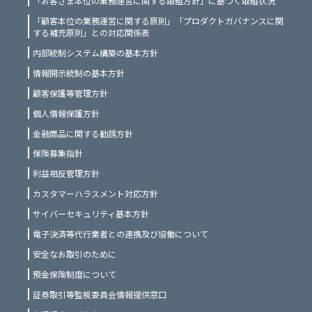
「お客さま本位の業務運営に関する取組方針」に基づく取組状況
「顧客本位の業務運営に関する原則」「プロダクトガバナンスに関
する補充原則」との対応関係表
内部統制システム構築の基本方針
情報開示統制の基本方針
顧客保護等管理方針
個人情報保護方針
金融商品に関する勧誘方針
保険募集指針
利益相反管理方針
カスタマーハラスメント対応方針
サイバーセキュリティ基本方針
電子決済等代行業者との連携及び協働について
安全なお取引のために
預金保険制度について
証券取引等監視委員会情報提供窓口