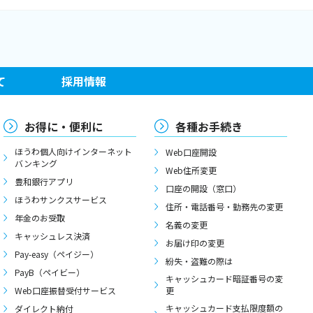
て
採用情報
お得に・便利に
各種お手続き
ほうわ個人向けインターネット
Web口座開設
バンキング
Web住所変更
豊和銀行アプリ
口座の開設（窓口）
ほうわサンクスサービス
住所・電話番号・勤務先の変更
年金のお受取
名義の変更
キャッシュレス決済
お届け印の変更
Pay-easy（ペイジー）
紛失・盗難の際は
PayB（ペイビー）
キャッシュカード暗証番号の変
Web口座振替受付サービス
更
キャッシュカード支払限度額の
ダイレクト納付