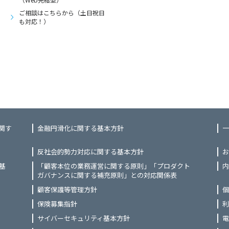
ご相談はこちらから（土日祝日
も対応！）
関す
金融円滑化に関する基本方針
一
反社会的勢力対応に関する基本方針
お
基
「顧客本位の業務運営に関する原則」「プロダクト
内
ガバナンスに関する補充原則」との対応関係表
顧客保護等管理方針
個
保険募集指針
利
サイバーセキュリティ基本方針
電