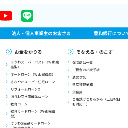
法人・個人事業主のお客さま
豊和銀行につい
お金をかりる
そなえる・のこす
ほうわスーパーベスト（Web完
保険商品一覧
結型）
ご預金の相続手続
オートローン（Web完結型）
遺言信託
さわやかスーパー住宅ローン
遺産整理業務
リフォームローンQ
貸金庫
ほうわ空き家解体ローン
ご相談はこちらから（土日祝日
教育ローン
も対応！）
教育カードローン（Web完結
型）
ほうわSmartカードローン
（Web完結型）