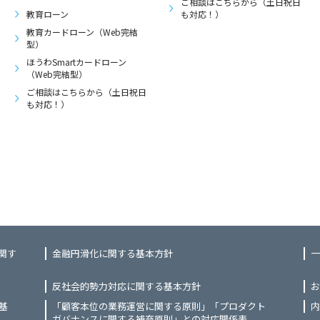
ご相談はこちらから（土日祝日
教育ローン
も対応！）
教育カードローン（Web完結
型）
ほうわSmartカードローン
（Web完結型）
ご相談はこちらから（土日祝日
も対応！）
関す
金融円滑化に関する基本方針
一
反社会的勢力対応に関する基本方針
お
基
「顧客本位の業務運営に関する原則」「プロダクト
内
ガバナンスに関する補充原則」との対応関係表