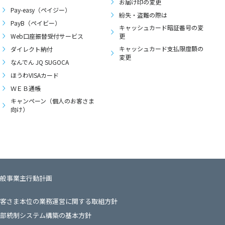
お届け印の変更
Pay-easy（ペイジー）
紛失・盗難の際は
PayB（ペイビー）
キャッシュカード暗証番号の変
Web口座振替受付サービス
更
キャッシュカード支払限度額の
ダイレクト納付
変更
なんでん JQ SUGOCA
ほうわVISAカード
ＷＥＢ通帳
キャンペーン（個人のお客さま
向け）
般事業主行動計画
客さま本位の業務運営に関する取組方針
部統制システム構築の基本方針