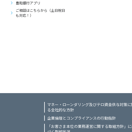
豊和銀行アプリ
ご相談はこちらから（土日祝日
も対応！）
マネー・ローンダリング及びテロ資金供与対策に
る全社的な方針
企業倫理とコンプライアンスの行動指針
「お客さま本位の業務運営に関する取組方針」に
づく取組状況