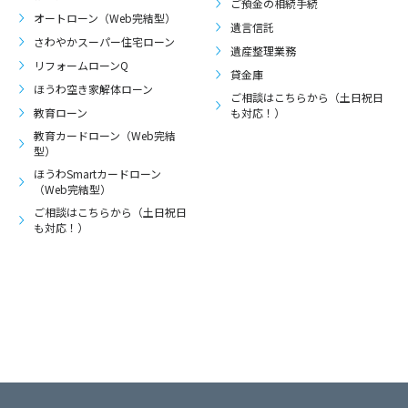
ご預金の相続手続
オートローン（Web完結型）
遺言信託
さわやかスーパー住宅ローン
遺産整理業務
リフォームローンQ
貸金庫
ほうわ空き家解体ローン
ご相談はこちらから（土日祝日
教育ローン
も対応！）
教育カードローン（Web完結
型）
ほうわSmartカードローン
（Web完結型）
ご相談はこちらから（土日祝日
も対応！）