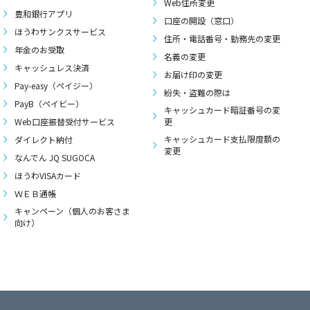
Web住所変更
豊和銀行アプリ
口座の開設（窓口）
ほうわサンクスサービス
住所・電話番号・勤務先の変更
年金のお受取
名義の変更
キャッシュレス決済
お届け印の変更
Pay-easy（ペイジー）
紛失・盗難の際は
PayB（ペイビー）
キャッシュカード暗証番号の変
Web口座振替受付サービス
更
キャッシュカード支払限度額の
ダイレクト納付
変更
なんでん JQ SUGOCA
ほうわVISAカード
ＷＥＢ通帳
キャンペーン（個人のお客さま
向け）