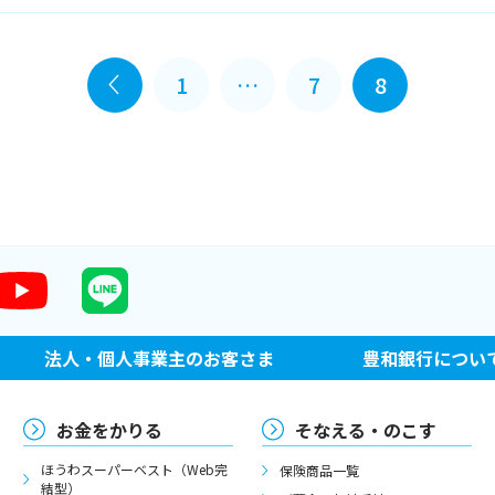
1
…
7
8
法人・個人事業主のお客さま
豊和銀行につい
お金をかりる
そなえる・のこす
ほうわスーパーベスト（Web完
保険商品一覧
結型）