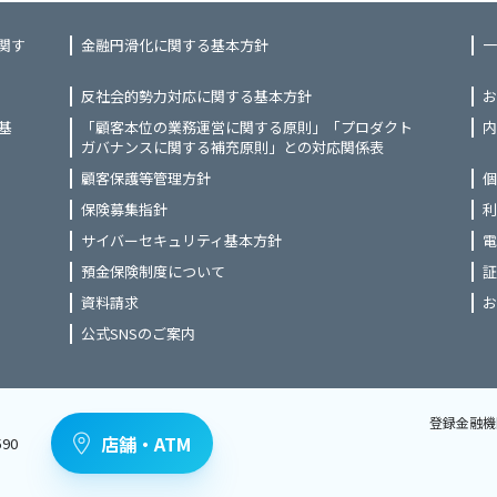
関す
金融円滑化に関する基本方針
一
反社会的勢力対応に関する基本方針
お
基
「顧客本位の業務運営に関する原則」「プロダクト
内
ガバナンスに関する補充原則」との対応関係表
顧客保護等管理方針
個
保険募集指針
利
サイバーセキュリティ基本方針
電
預金保険制度について
証
資料請求
お
公式SNSのご案内
登録金融機
店舗・ATM
90