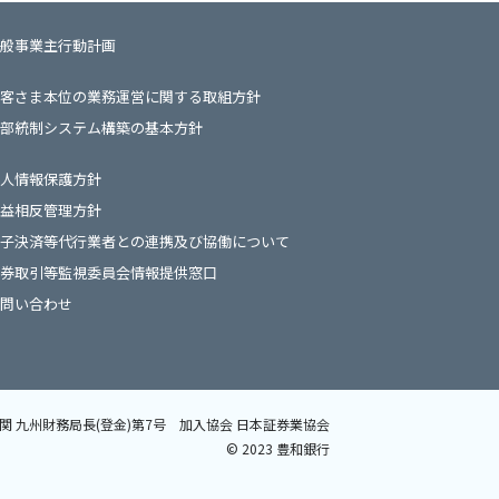
般事業主行動計画
客さま本位の業務運営に関する取組方針
部統制システム構築の基本方針
人情報保護方針
益相反管理方針
子決済等代行業者との連携及び協働について
券取引等監視委員会情報提供窓口
問い合わせ
関 九州財務局長(登金)第7号
加入協会 日本証券業協会
©️ 2023 豊和銀行