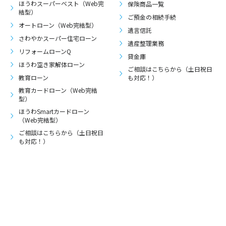
ほうわスーパーベスト（Web完
保険商品一覧
結型）
ご預金の相続手続
オートローン（Web完結型）
遺言信託
さわやかスーパー住宅ローン
遺産整理業務
リフォームローンQ
貸金庫
ほうわ空き家解体ローン
ご相談はこちらから（土日祝日
教育ローン
も対応！）
教育カードローン（Web完結
型）
ほうわSmartカードローン
（Web完結型）
ご相談はこちらから（土日祝日
も対応！）