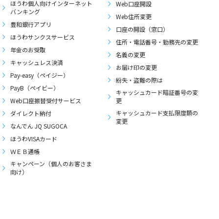
ほうわ個人向けインターネット
Web口座開設
バンキング
Web住所変更
豊和銀行アプリ
口座の開設（窓口）
ほうわサンクスサービス
住所・電話番号・勤務先の変更
年金のお受取
名義の変更
キャッシュレス決済
お届け印の変更
Pay-easy（ペイジー）
紛失・盗難の際は
PayB（ペイビー）
キャッシュカード暗証番号の変
Web口座振替受付サービス
更
キャッシュカード支払限度額の
ダイレクト納付
変更
なんでん JQ SUGOCA
ほうわVISAカード
ＷＥＢ通帳
キャンペーン（個人のお客さま
向け）