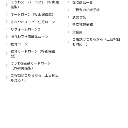
ほうわスーパーベスト（Web完
保険商品一覧
結型）
ご預金の相続手続
オートローン（Web完結型）
遺言信託
さわやかスーパー住宅ローン
遺産整理業務
リフォームローンQ
貸金庫
ほうわ空き家解体ローン
ご相談はこちらから（土日祝日
教育ローン
も対応！）
教育カードローン（Web完結
型）
ほうわSmartカードローン
（Web完結型）
ご相談はこちらから（土日祝日
も対応！）