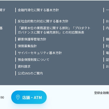
関す
金融円滑化に関する基本方針
一
反社会的勢力対応に関する基本方針
お
基
「顧客本位の業務運営に関する原則」「プロダクト
内
ガバナンスに関する補充原則」との対応関係表
顧客保護等管理方針
個
保険募集指針
利
サイバーセキュリティ基本方針
電
預金保険制度について
証
資料請求
お
公式SNSのご案内
登録金融機
店舗・ATM
90