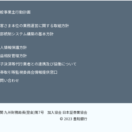
般事業主行動計画
客さま本位の業務運営に関する取組方針
部統制システム構築の基本方針
人情報保護方針
益相反管理方針
子決済等代行業者との連携及び協働について
券取引等監視委員会情報提供窓口
問い合わせ
関 九州財務局長(登金)第7号
加入協会 日本証券業協会
©️ 2023 豊和銀行