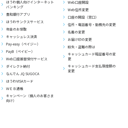
ほうわ個人向けインターネット
Web口座開設
バンキング
Web住所変更
豊和銀行アプリ
口座の開設（窓口）
ほうわサンクスサービス
住所・電話番号・勤務先の変更
年金のお受取
名義の変更
キャッシュレス決済
お届け印の変更
Pay-easy（ペイジー）
紛失・盗難の際は
PayB（ペイビー）
キャッシュカード暗証番号の変
Web口座振替受付サービス
更
キャッシュカード支払限度額の
ダイレクト納付
変更
なんでん JQ SUGOCA
ほうわVISAカード
ＷＥＢ通帳
キャンペーン（個人のお客さま
向け）