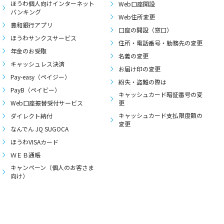
ほうわ個人向けインターネット
Web口座開設
バンキング
Web住所変更
豊和銀行アプリ
口座の開設（窓口）
ほうわサンクスサービス
住所・電話番号・勤務先の変更
年金のお受取
名義の変更
キャッシュレス決済
お届け印の変更
Pay-easy（ペイジー）
紛失・盗難の際は
PayB（ペイビー）
キャッシュカード暗証番号の変
Web口座振替受付サービス
更
キャッシュカード支払限度額の
ダイレクト納付
変更
なんでん JQ SUGOCA
ほうわVISAカード
ＷＥＢ通帳
キャンペーン（個人のお客さま
向け）