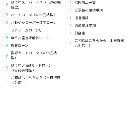
ほうわスーパーベスト（Web完
保険商品一覧
結型）
ご預金の相続手続
オートローン（Web完結型）
遺言信託
さわやかスーパー住宅ローン
遺産整理業務
リフォームローンQ
貸金庫
ほうわ空き家解体ローン
ご相談はこちらから（土日祝日
教育ローン
も対応！）
教育カードローン（Web完結
型）
ほうわSmartカードローン
（Web完結型）
ご相談はこちらから（土日祝日
も対応！）