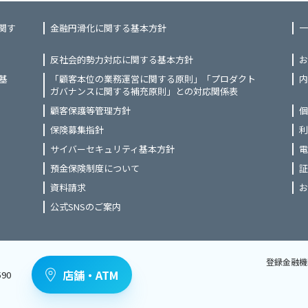
関す
金融円滑化に関する基本方針
一
反社会的勢力対応に関する基本方針
お
基
「顧客本位の業務運営に関する原則」「プロダクト
内
ガバナンスに関する補充原則」との対応関係表
顧客保護等管理方針
個
保険募集指針
利
サイバーセキュリティ基本方針
電
預金保険制度について
証
資料請求
お
公式SNSのご案内
登録金融機
店舗・ATM
90