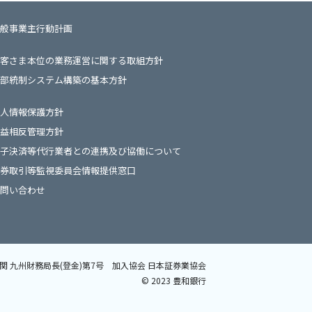
般事業主行動計画
客さま本位の業務運営に関する取組方針
部統制システム構築の基本方針
人情報保護方針
益相反管理方針
子決済等代行業者との連携及び協働について
券取引等監視委員会情報提供窓口
問い合わせ
関 九州財務局長(登金)第7号
加入協会 日本証券業協会
©️ 2023 豊和銀行