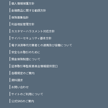
個人情報保護方針
。ただし、下記の⑴、⑵を希望されな
金融商品に関する勧誘方針
い場合は、事前の拒絶もしくは利用の
保険募集指針
停止をお申し出いただくことができま
利益相反管理方針
す。 お申し出の際は当行所定の手続き
カスタマーハラスメント対応方針
が必要となりますので、当行本支店へ
サイバーセキュリティ基本方針
お問い合わせください。
電子決済等代行業者との連携及び協働について
⑴ダイレクトメールの発送等、金融商
安全なお取引のために
品やサービスに関する各種ご提案
預金保険制度について
⑵提携会社等の商品やサービスの各種
証券取引等監視委員会情報提供窓口
ご提案
各種規定のご案内
資料請求
第３条 個人信用情報機関の利用・登録
お問い合わせ
等
サイトのご利用について
１．申込者は、当行が加盟する個人信
公式SNSのご案内
用情報機関及び同機関と提携する個人