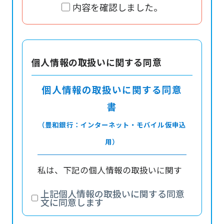
みでのお借入とさせていただきます
内容を確認しました。
。
仮審査の結果によりましては、ご希
望に沿えない場合がございますので
、あらかじめご了承ください。
個人情報の取扱いに関する同意
仮審査にあたり、お客さまの同意に
もとづき、当行、九州総合信用(株)
個人情報の取扱いに関する同意
ならびに(株)オリエントコーポレー
書
ションが提携している個人信用情報
（豊和銀行：インターネット・モバイル仮申込
機関および同機関と提携する個人信
用情報機関よりお客さまの情報を利
用）
用させていただきます。
私は、下記の個人情報の取扱いに関す
「応援ローン『夢』」をお申込みい
ただく際は、下記の「個人情報の取
る同意条項について確認・理解したう
上記個人情報の取扱いに関する同意
扱いに関する同意条項」についての
えで、お申込み基本情報を入力して送
文に同意します
同意が必要になります。
信し、ローンの事前審査申込、借入申