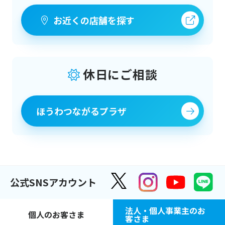
認等や取引資格等の確認のため ⑵ 融資
お近くの店舗を探す
取引等における期日管理等の継続的な
取引における管理のため ⑶ 返済能力の
調査等の融資申込や継続的な利用等に
際しての判断のため ⑷ 適合性の原則等
休日にご相談
に照らした判断等、融資にかかる妥当
性の判断のため ⑸ 与信事業に際して個
ほうわつながるプラザ
人 情報を加盟する個人信用情報機関に
提供する場合等の適切な業務の遂行に
必要な範囲で第三者に提供するため ⑹
申込者との契約や法律等に基づく 権利
行使や義務の履行のため ⑺ 市場調査並
公式SNSアカウント
びに、データ分析やアンケートの実施
等による金融商品やサービスの研究や
法人・個人事業主のお
個人のお客さま
客さま
開発のため ⑻ 各種取引の解約や取引解