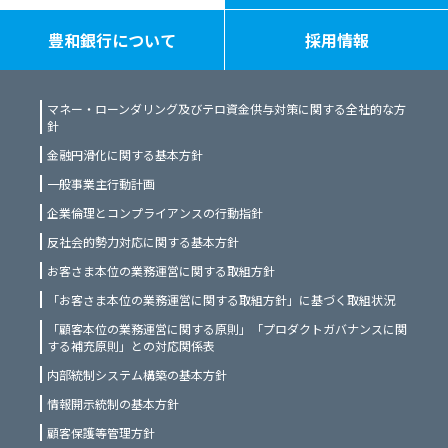
約後の事後管理のため ⑼ その他申込者
豊和銀行について
採用情報
との取引を適切かつ円滑に履行するた
め
２．申込者は、当行が保有する申込者
マネー・ローンダリング及びテロ資金供与対策に関する全社的な方
針
の当行との過去及び将来を含む全ての
金融円滑化に関する基本方針
取引に関する個人情報を当行が前項と
一般事業主行動計画
同様の目的のために利用することに同
企業倫理とコンプライアンスの行動指針
意します。
反社会的勢力対応に関する基本方針
お客さま本位の業務運営に関する取組方針
第２条（各種ご提案）
「お客さま本位の業務運営に関する取組方針」に基づく取組状況
当行は、申込者の個人情報を本同意条
「顧客本位の業務運営に関する原則」「プロダクトガバナンスに関
項第１条に定める利用目的に加え、当
する補充原則」との対応関係表
内部統制システム構築の基本方針
行及び当行の関連会社や提携会社の金
情報開示統制の基本方針
融商品やサービスに関する提案等の営
顧客保護等管理方針
業活動目的で利用する場合があります