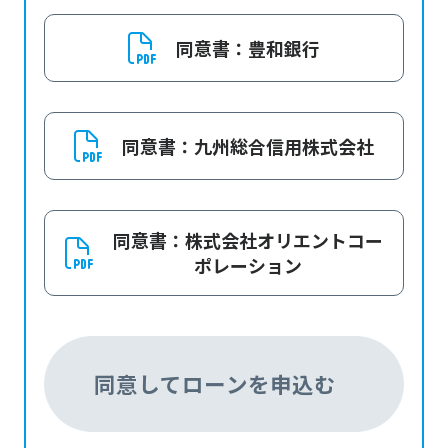
込、保証委 託申込、ローン契約の締結
を行います。なお、下記の各条項は、
同意書：豊和銀行
当該ローンの事前審査申込書、借入申
込書、保証委託申込書、契約書（以下
、これらを「契約書等」 という。）に
同意書：九州総合信用株式会社
既に記載されている 条項と重複してい
る場合には、下記の各条項が適用され
、それ以外の条項については契約書等
同意書：株式会社オリエントコー
に記載の各条項が適用されることに同
ポレーション
意します。
第１条（個人情報の利用目的）
申込者（連帯債務者予定者、連帯保証
同意してローンを申込む
人予定者を含む。以下、同様とする。
）は、申込者が豊和銀行（以下、「当