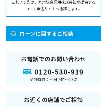
これより先は、九州総合信用株式会社が提供する
行」という。）に提出する個人情報を
ローン申込サイトへ遷移します。
、 当行が融資業務並びに次の利用目的
（ただし、銀行法施行規則第 13 条の 6
の 6 により、返済能力に関する情報に
ついては返済能力の調査の目的に限り
ローンに関するご相談
ます。
同様に、銀行法施行規則第 13 条の 6 の
7 により、人種、信条、門地、本籍地
お電話でのお問い合わせ
、保健医療または犯罪経歴についての
情報等の特別の非公開情報は、適切な
0120-530-919
業務運営その他の必要と認められる目
受付時間：平日 9時～17時
的に限ります。）の達成に必要な範囲
で利用することに同意します。
１．利用目的
お近くの店舗でご相談
⑴ 犯罪収益移転防止法に基づく本人確